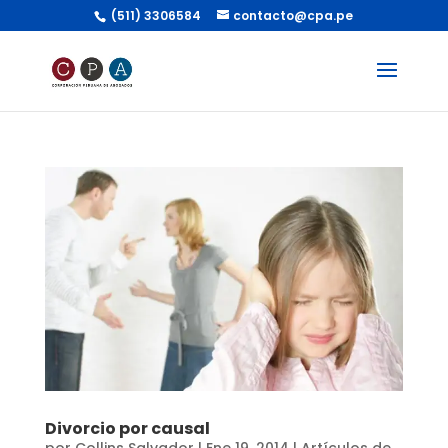
(511) 3306584
contacto@cpa.pe
Divorcio por causal
por
Collins Salvador
|
Ene 19, 2014
|
Artículos de