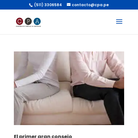
(511) 3306584
contacto@cpa.pe
El primer gran consejo