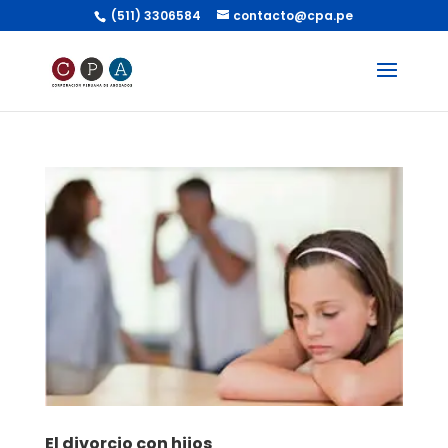
(511) 3306584
contacto@cpa.pe
El divorcio con hijos