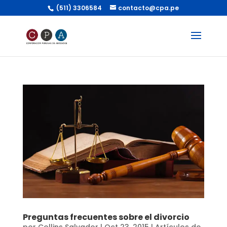
(511) 3306584
contacto@cpa.pe
Preguntas frecuentes sobre el divorcio
por
Collins Salvador
|
Oct 23, 2015
|
Artículos de