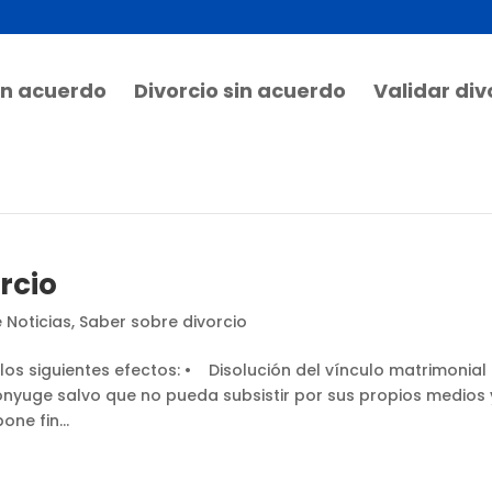
on acuerdo
Divorcio sin acuerdo
Validar div
orcio
 Noticias
,
Saber sobre divorcio
a los siguientes efectos: • Disolución del vínculo matrimonial
ónyuge salvo que no pueda subsistir por sus propios medios 
ne fin...