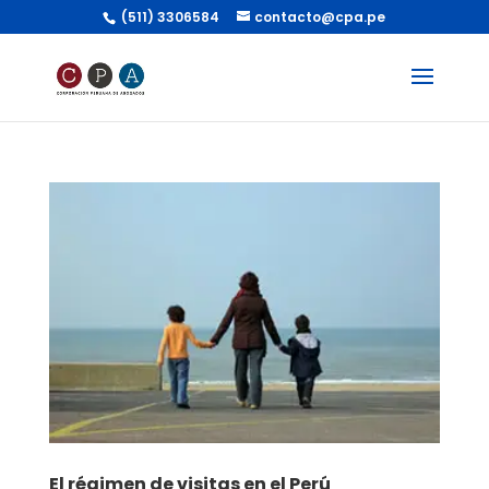
(511) 3306584
contacto@cpa.pe
El régimen de visitas en el Perú