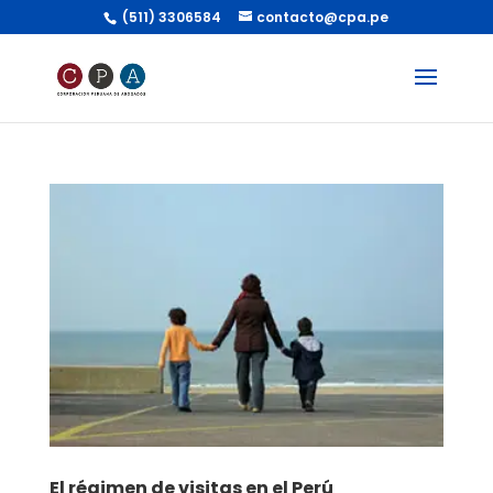
(511) 3306584
contacto@cpa.pe
El régimen de visitas en el Perú