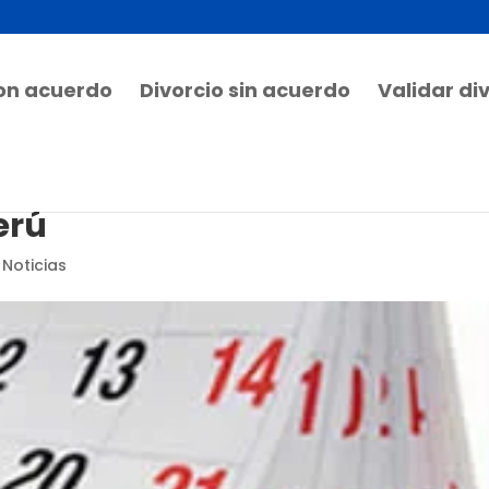
con acuerdo
Divorcio sin acuerdo
Validar di
erú
 Noticias