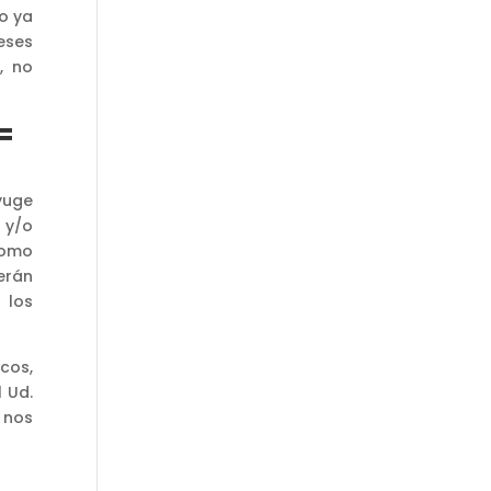
ro ya
meses
, no
 =
yuge
 y/o
como
erán
 los
cos,
 Ud.
 nos