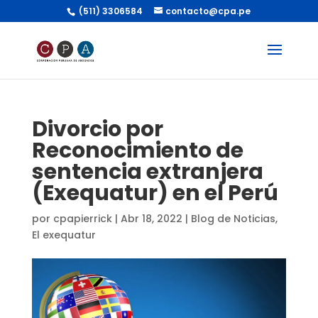
(511) 3306584
contacto@cpa.pe
Divorcio por
Reconocimiento de
sentencia extranjera
(Exequatur) en el Perú
por
cpapierrick
|
Abr 18, 2022
|
Blog de Noticias
,
El exequatur