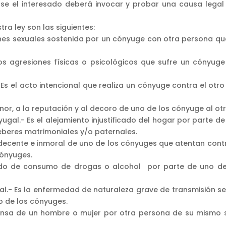
rse el interesado deberá invocar y probar una causa legal
ra ley son las siguientes:
nes sexuales sostenida por un cónyuge con otra persona qu
os agresiones físicas o psicológicos que sufre un cónyuge
s el acto intencional que realiza un cónyuge contra el otro
onor, a la reputación y al decoro de uno de los cónyuge al otr
gal.- Es el alejamiento injustificado del hogar por parte de
eberes matrimoniales y/o paternales.
ecente e inmoral de uno de los cónyuges que atentan contr
cónyuges.
cado de consumo de drogas o alcohol por parte de uno de
.- Es la enfermedad de naturaleza grave de transmisión se
o de los cónyuges.
ensa de un hombre o mujer por otra persona de su mismo 