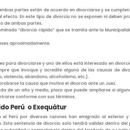
 ambas partes están de acuerdo en divorciarse y se cumplen
al efecto. En este tipo de divorcio no se exponen ni deben p
ido de ambas partes.
minado “divorcio rápido” que se tramita ante la Municipalid
 meses aproximadamente.
 para divorciarse y uno de ellos está interesado en divorci
empre que invoque y acredite alguna de las causas de divo
o, violencia, abandono, alcoholismo, etc.).
probarse la causa que motiva el divorcio ante un Juez.
ada de un año y medio, plazo que puede ampliarse si algun
ontrarse conforme con sus términos.
ido Perú o Exequátur
l Perú por diversas razones han emigrado al exterior y
o. Esta sentencia de divorcio solo tendrá validez dentro del
e autoridad y competencia dentro del territorio de su país 