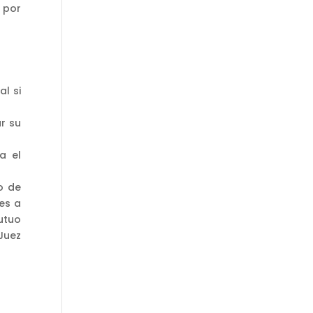
 por
al si
r su
a el
o de
es a
utuo
Juez