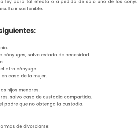
la ley para tal efecto o a pedido de solo uno de los cóny
sulta insostenible.
siguientes:
nio.
re cónyuges, salvo estado de necesidad.
o.
el otro cónyuge.
o en caso de la mujer.
los hijos menores.
adres, salvo caso de custodia compartida.
 el padre que no obtenga la custodia.
formas de divorciarse: