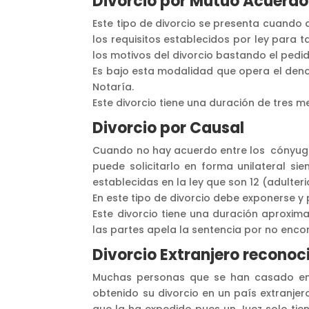
Divorcio por Mutuo Acuerdo
Este tipo de divorcio se presenta cuando
los requisitos establecidos por ley para t
los motivos del divorcio bastando el ped
Es bajo esta modalidad que opera el deno
Notaría.
Este divorcio tiene una duración de tres
Divorcio por Causal
Cuando no hay acuerdo entre los cónyuges
puede solicitarlo en forma unilateral si
establecidas en la ley que son 12 (adulteri
En este tipo de divorcio debe exponerse y 
Este divorcio tiene una duración aproxim
las partes apela la sentencia por no enc
Divorcio Extranjero reconoc
Muchas personas que se han casado en e
obtenido su divorcio en un país extranjer
que la ha expedido pues un Juez solo tien