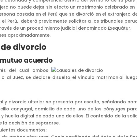
anjera no puede dejar sin efecto un matrimonio celebrado en 
 persona casada en el Perú que se divorció en el extranjero 
 el Perú, deberá previamente solicitar a los tribunales peru
a través de un procedimiento judicial denominado Exequátur.
eses aproximadamente.
de divorcio
r mutuo acuerdo
avés del cual ambos
 o al Juez, se declare disuelto el vínculo matrimonial lueg
l y divorcio ulterior se presenta por escrito, señalando nom
cilio conyugal, domicilio de cada uno de los cónyuges para
 y huella digital de cada uno de ellos. El contenido de la soli
 la decisión de separarse.
iguientes documentos:
I de ambos cónyuges; Copia certificada del Acto a de la Par