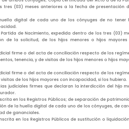
s tres (03) meses anteriores a la fecha de presentación d
ella digital de cada uno de los cónyuges de no tener h
acidad.
 Partida de Nacimiento, expedida dentro de los tres (03) m
ón de la solicitud, de los hijos menores o hijos mayores
dicial firme o del acta de conciliación respecto de los regí
mentos, tenencia, y de visitas de los hijos menores o hijos ma
dicial firme o del acta de conciliación respecto de los regí
y visitas de los hijos mayores con incapacidad, si los hubiera.
s judiciales firmes que declaran la interdicción del hijo m
urador.
scrita en los Registros Públicos; de separación de patrimoni
ión de la huella digital de cada uno de los cónyuges, de car
dad de gananciales.
scrita en los Registros Públicos de sustitución o liquidació