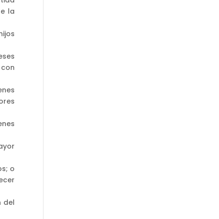
e la
ijos
eses
 con
menes
yores
menes
ayor
os; o
ecer
n del