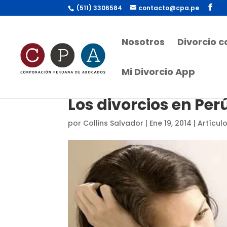
(511) 3306584
contacto@cpa.pe
Nosotros
Divorcio 
Mi Divorcio App
Los divorcios en Per
por
Collins Salvador
|
Ene 19, 2014
|
Artícul