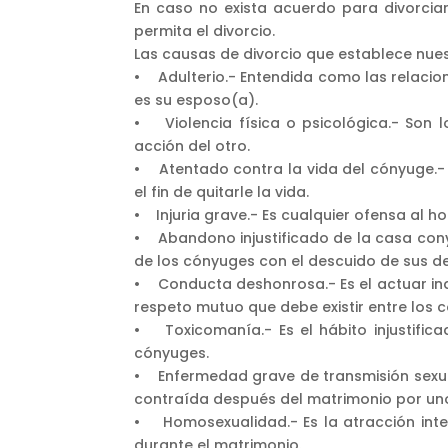
En caso no exista acuerdo para divorcia
permita el divorcio.
Las causas de divorcio que establece nuest
• Adulterio.- Entendida como las relacio
es su esposo(a).
• Violencia física o psicológica.- Son l
acción del otro.
• Atentado contra la vida del cónyuge.- E
el fin de quitarle la vida.
• Injuria grave.- Es cualquier ofensa al h
• Abandono injustificado de la casa conyu
de los cónyuges con el descuido de sus d
• Conducta deshonrosa.- Es el actuar ind
respeto mutuo que debe existir entre los 
• Toxicomanía.- Es el hábito injustifi
cónyuges.
• Enfermedad grave de transmisión sexual
contraída después del matrimonio por un
• Homosexualidad.- Es la atracción int
durante el matrimonio.