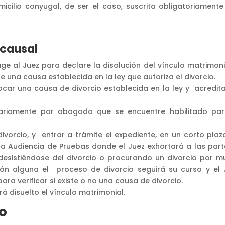
cilio conyugal, de ser el caso, suscrita obligatoriamente
 causal
uge al Juez para declare la disolución del vínculo matrimoni
e una causa establecida en la ley que autoriza el divorcio.
vocar una causa de divorcio establecida en la ley y acredita
ariamente por abogado que se encuentre habilitado par
vorcio, y entrar a trámite el expediente, en un corto plaz
a Audiencia de Pruebas donde el Juez exhortará a las part
desistiéndose del divorcio o procurando un divorcio por m
ión alguna el proceso de divorcio seguirá su curso y el 
a verificar si existe o no una causa de divorcio.
á disuelto el vínculo matrimonial.
io