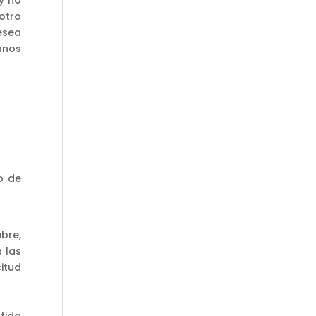
otro
desea
anos
o de
bre,
 las
citud
tida