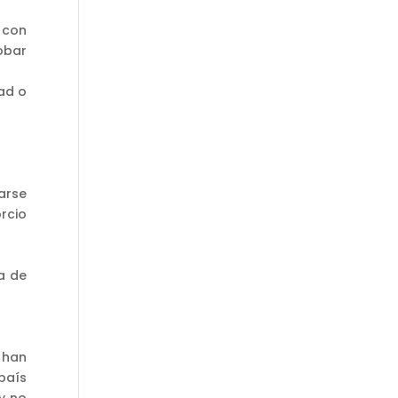
 con
robar
ad o
arse
rcio
a de
 han
 país
y no