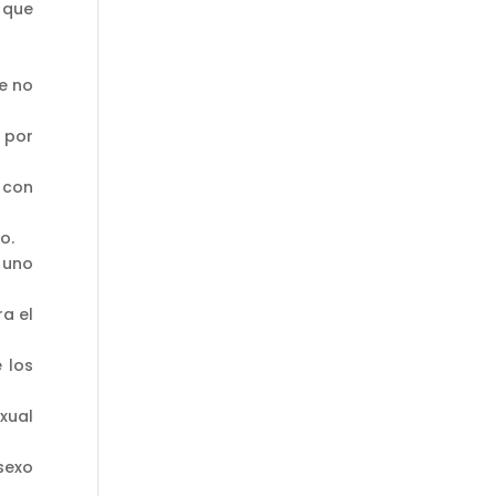
 que
e no
 por
 con
o.
 uno
a el
 los
xual
sexo