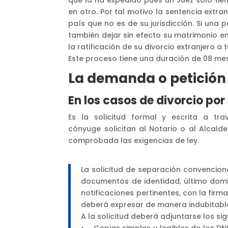
en otro. Por tal motivo la sentencia extr
país que no es de su jurisdicción. Si una
también dejar sin efecto su matrimonio en
la ratificación de su divorcio extranjero 
Este proceso tiene una duración de 08 m
La demanda o petición 
En los casos de divorcio po
Es la solicitud formal y escrita a tr
cónyuge solicitan al Notario o al Alcalde
comprobada las exigencias de ley.
La solicitud de separación convenciona
documentos de identidad, último domi
notificaciones pertinentes, con la firma
deberá expresar de manera indubitable
A la solicitud deberá adjuntarse los s
• Copias simples y legibles de los DN