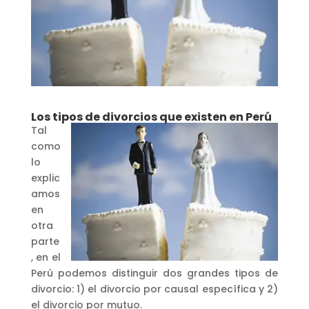
Los tipos de divorcios que existen en Perú
Tal
como
lo
explic
amos
en
otra
parte
, en el
Perú podemos distinguir dos grandes tipos de
divorcio: 1) el divorcio por causal específica y 2)
el divorcio por mutuo.