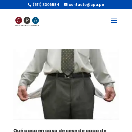
(511) 3306584
contacto@cpa.pe
Qué pasa en caso de cese de pago de