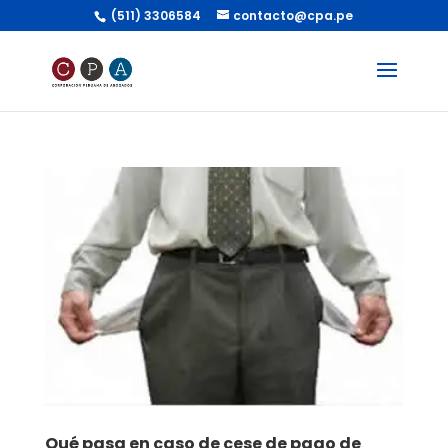
(511) 3306584
contacto@cpa.pe
Qué pasa en caso de cese de pago de