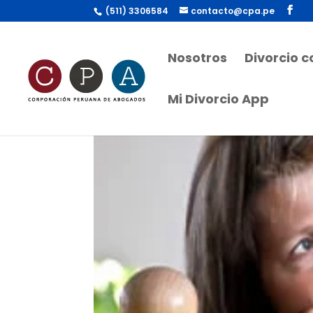
(511) 3306584
contacto@cpa.pe
Nosotros
Divorcio 
Mi Divorcio App