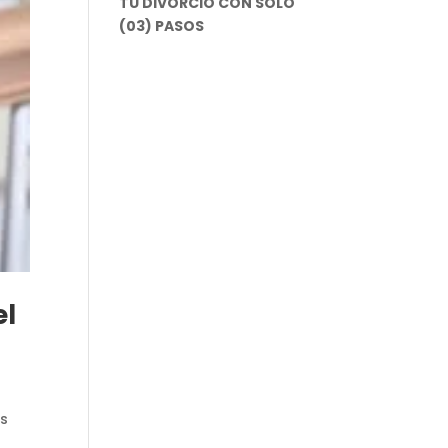
TU DIVORCIO CON SOLO
(03) PASOS
el
os