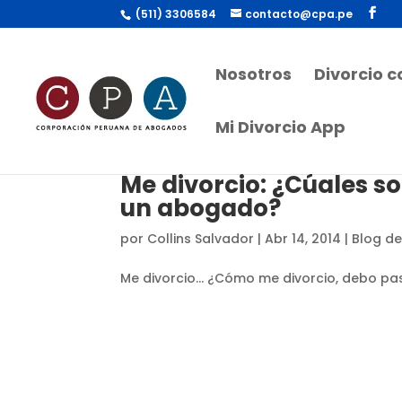
(511) 3306584
contacto@cpa.pe
Nosotros
Divorcio 
Mi Divorcio App
Me divorcio: ¿Cúales s
un abogado?
por
Collins Salvador
|
Abr 14, 2014
|
Blog de
Me divorcio… ¿Cómo me divorcio, debo p