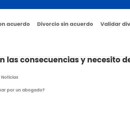
con acuerdo
Divorcio sin acuerdo
Validar di
on las consecuencias y necesito d
 Noticias
asar por un abogado?