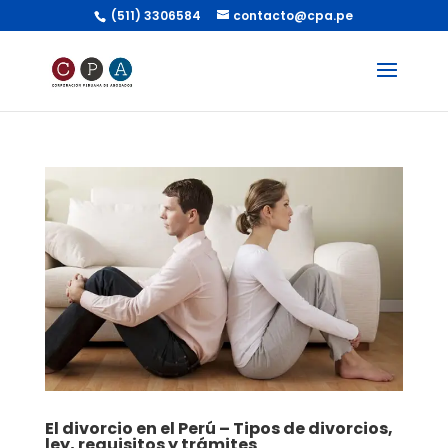
(511) 3306584
contacto@cpa.pe
El divorcio en el Perú – Tipos de divorcios,
ley, requisitos y trámites